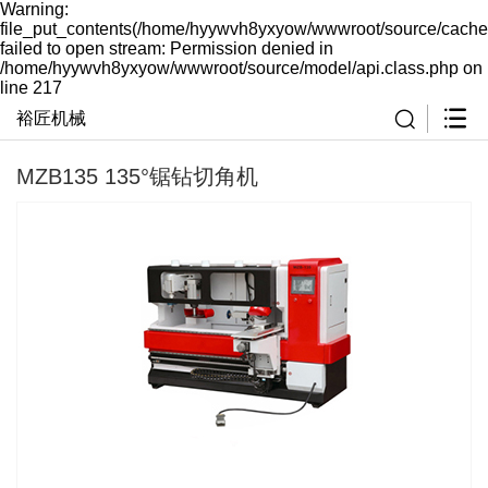
Warning:
file_put_contents(/home/hyywvh8yxyow/wwwroot/source/cache
failed to open stream: Permission denied in
/home/hyywvh8yxyow/wwwroot/source/model/api.class.php on
line 217
裕匠机械
MZB135 135°锯钻切角机